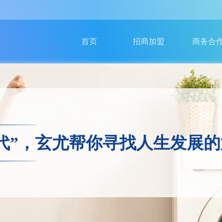
加盟条件
产品合作
加盟优势
服务商入
首页
招商加盟
商务合
加盟流程
广告合作
老店加盟
卡合作
新店加盟
异业合作
区域代理
奢侈品寄
代”，玄尤帮你寻找人生发展