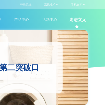
登录系统
系统技术
手机玄尤
驻
走进玄尤
作
产品中心
活动中心
联盟产品
企业介绍
洗涤设备
门店查询
洗涤耗材
新闻资讯
卖
的第二突破口
技术支持，售前咨询
玄尤公众号