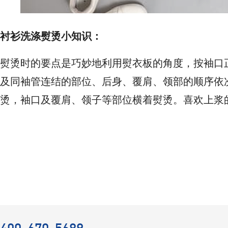
衬衫洗涤熨烫小知识：
熨烫时的要点是巧妙地利用熨衣板的角度，按袖口
及同袖管连结的部位、后身、覆肩、领部的顺序依
烫，袖口及覆肩、领子等部位横着熨烫。喜欢上浆
400-670-5689