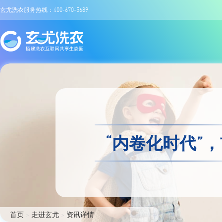
玄尤洗衣服务热线：400-670-5689
“内卷化时代”
首页
>
走进玄尤
>
资讯详情