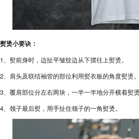
熨烫小要诀：
1、熨前身时，边扯平皱纹边从下摆往上熨烫。
2、肩头及联结袖管的部位利用熨衣板的角度熨烫
3、覆肩部位分左右两块，一半一半地分开横着熨
4、领子最后熨，用手扯住领子的一角熨烫。