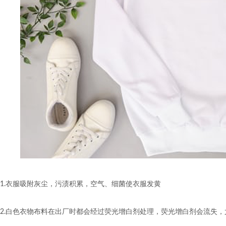
1.衣服吸附灰尘，污渍积累，空气、细菌使衣服发黄
2.白色衣物布料在出厂时都会经过荧光增白剂处理，荧光增白剂会流失