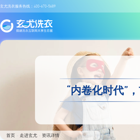
玄尤洗衣服务热线：400-670-5689
“内卷化时代”
首页
>
走进玄尤
>
资讯详情