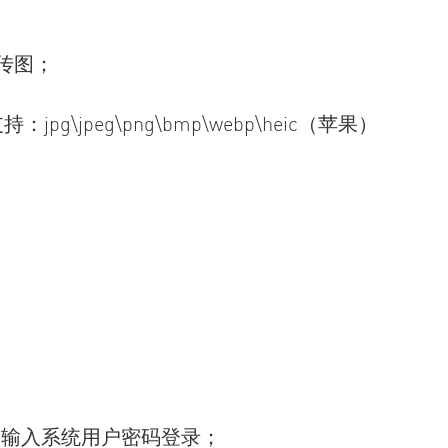
传图；
。
jpeg\png\bmp\webp\heic（苹果）
口，输入系统用户密码登录；