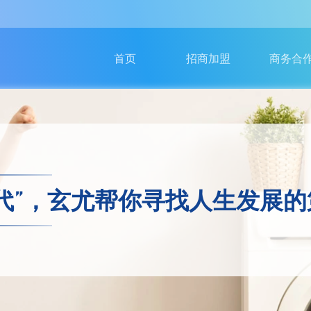
加盟条件
产品合作
加盟优势
服务商入
首页
招商加盟
商务合
加盟流程
广告合作
老店加盟
卡合作
新店加盟
异业合作
区域代理
奢侈品寄
代”，玄尤帮你寻找人生发展