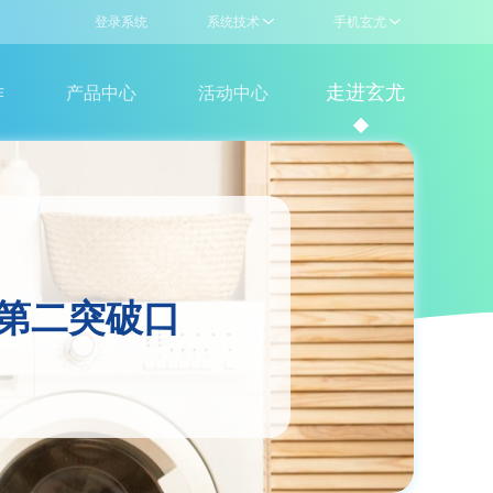
登录系统
系统技术
手机玄尤
驻
走进玄尤
作
产品中心
活动中心
联盟产品
企业介绍
洗涤设备
门店查询
洗涤耗材
新闻资讯
卖
的第二突破口
技术支持，售前咨询
玄尤公众号