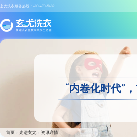
玄尤洗衣服务热线：400-670-5689
“内卷化时代”
首页
>
走进玄尤
>
资讯详情