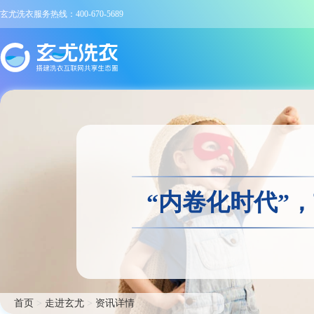
玄尤洗衣服务热线：400-670-5689
“内卷化时代”
首页
>
走进玄尤
>
资讯详情