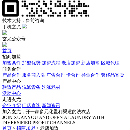
技术支持，售前咨询
手机玄尤
玄尤公众号
首页
招商加盟
加盟条件
加盟优势
加盟流程
老店加盟
新店加盟
区域代理
商务合作
产品合作
服务商入驻
广告合作
卡合作
异业合作
奢侈品寄卖
产品中心
联盟产品
洗涤设备
洗涤耗材
活动中心
走进玄尤
企业介绍
门店查询
新闻资讯
加入玄尤，开一家多元化盈利渠道的洗衣店
JOIN XUANYOU AND OPEN A LAUNDRY WITH
DIVERSIFIED PROFIT CHANNELS
首页
>
招商加盟
>
老店加盟