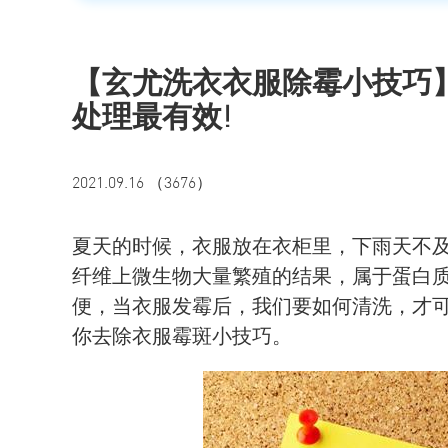
【玄尤洗衣衣服除霉小技巧
处理最有效!
2021.09.16 （3676）
夏天的时候，衣服放在衣柜里，下雨天不
纤维上微生物大量繁殖的结果，属于蛋白
便，当衣服发霉后，我们要如何清洗，才
你去除衣服霉斑小技巧。