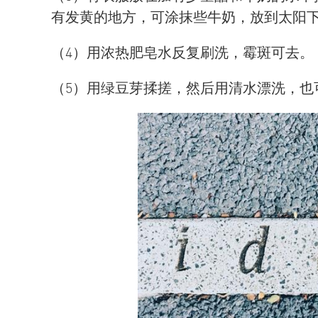
有发黄的地方，可涂抹些牛奶，放到太阳
（4）用浓热肥皂水反复刷洗，霉斑可去。
（5）用绿豆芽揉搓，然后用清水漂洗，也