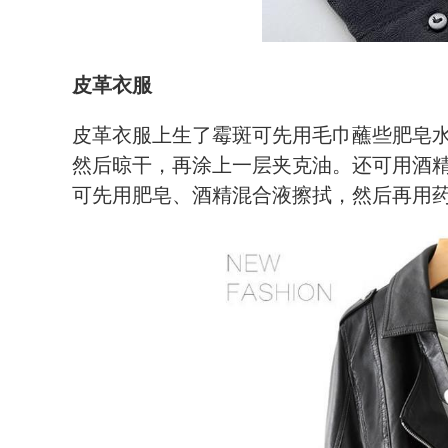
皮革衣服
皮革衣服上生了霉斑可先用毛巾蘸些肥皂
然后晾干，再涂上一层夹克油。还可用酒
可先用肥皂、酒精混合液擦拭，然后再用