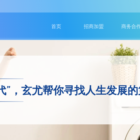
加盟条件
产品合作
加盟优势
服务商入
首页
招商加盟
商务合
加盟流程
广告合作
老店加盟
卡合作
新店加盟
异业合作
区域代理
奢侈品寄
代”，玄尤帮你寻找人生发展