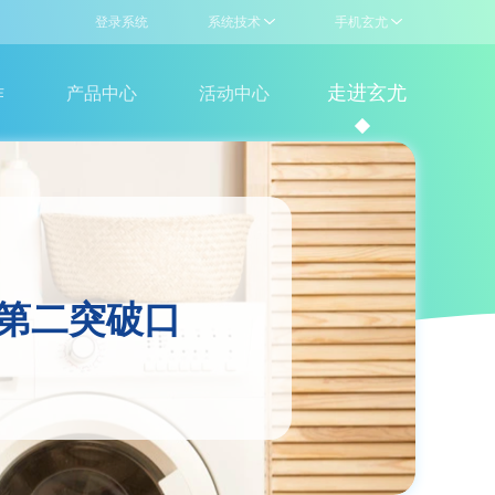
登录系统
系统技术
手机玄尤
驻
走进玄尤
作
产品中心
活动中心
联盟产品
企业介绍
洗涤设备
门店查询
洗涤耗材
新闻资讯
卖
的第二突破口
技术支持，售前咨询
玄尤公众号