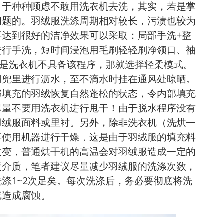
出于种种顾虑不敢用洗衣机去洗，其实，若是掌
问题的。羽绒服洗涤周期相对较长，污渍也较为
达到很好的洁净效果可以采取：局部手洗+整
进行手洗，短时间浸泡用毛刷轻轻刷净领口、袖
若是洗衣机不具备该程序，那就选择轻柔模式。
网兜里进行沥水，至不滴水时挂在通风处晾晒。
部填充的羽绒恢复自然蓬松的状态，令内部填充
尽量不要用洗衣机进行甩干！由于脱水程序没有
羽绒服面料或里衬。另外，除非洗衣机（洗烘一
要使用机器进行干燥，这是由于羽绒服的填充料
改变，普通烘干机的高温会对羽绒服造成一定的
暖介质，笔者建议尽量减少羽绒服的洗涤次数，
涤1~2次足矣。每次洗涤后，务必要彻底将洗
绒造成腐蚀。