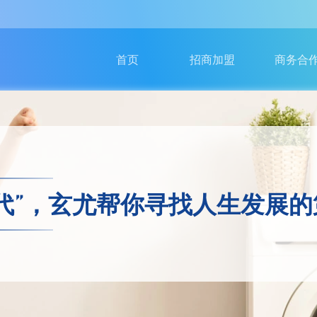
加盟条件
产品合作
加盟优势
服务商入
首页
招商加盟
商务合
加盟流程
广告合作
老店加盟
卡合作
新店加盟
异业合作
区域代理
奢侈品寄
代”，玄尤帮你寻找人生发展