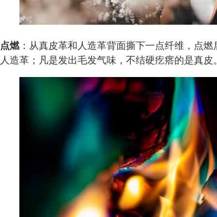
点燃
：从真皮革和人造革背面撕下一点纤维，点燃
人造革；凡是发出毛发气味，不结硬疙瘩的是真皮