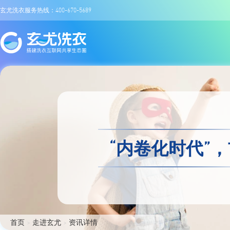
玄尤洗衣服务热线：400-670-5689
“内卷化时代”
首页
>
走进玄尤
>
资讯详情