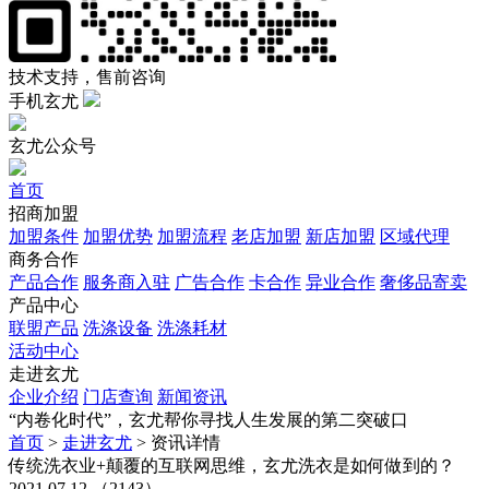
技术支持，售前咨询
手机玄尤
玄尤公众号
首页
招商加盟
加盟条件
加盟优势
加盟流程
老店加盟
新店加盟
区域代理
商务合作
产品合作
服务商入驻
广告合作
卡合作
异业合作
奢侈品寄卖
产品中心
联盟产品
洗涤设备
洗涤耗材
活动中心
走进玄尤
企业介绍
门店查询
新闻资讯
“内卷化时代”，玄尤帮你寻找人生发展的第二突破口
首页
>
走进玄尤
>
资讯详情
传统洗衣业+颠覆的互联网思维，玄尤洗衣是如何做到的？
2021.07.12 （2143）