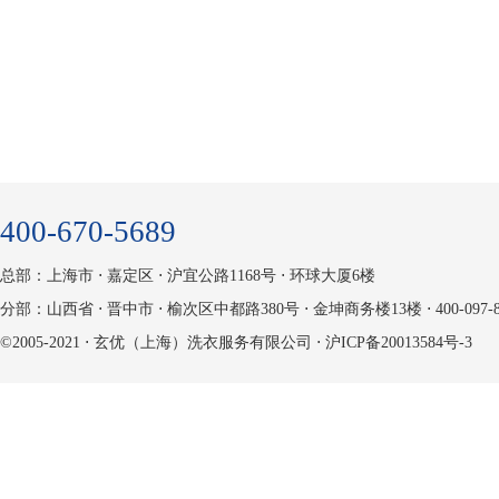
400-670-5689
总部：上海市 ⋅ 嘉定区 ⋅ 沪宜公路1168号 ⋅ 环球大厦6楼
分部：山西省 ⋅ 晋中市 ⋅ 榆次区中都路380号 ⋅ 金坤商务楼13楼 ⋅ 400-097-8
©2005-2021 ⋅ 玄优（上海）洗衣服务有限公司 ⋅
沪ICP备20013584号-3