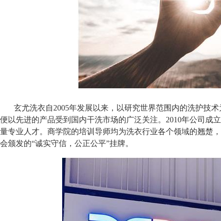
玄尤洗衣自
2005
年发展以来，以研究世界范围内的洗护技术
便以先进的产品受到国内干洗市场的广泛关注。
2010
年公司成立
量专业人才。商学院的培训导师均为洗衣行业各个领域的翘楚，
会颁发的
“
诚实守信，公正公平
”
挂牌。