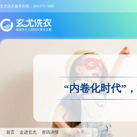
玄尤洗衣服务热线：400-670-5689
“内卷化时代”
首页
>
走进玄尤
>
资讯详情