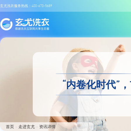
玄尤洗衣服务热线：400-670-5689
“内卷化时代”
首页
>
走进玄尤
>
资讯详情