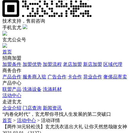
技术支持，售前咨询
手机玄尤
玄尤公众号
首页
招商加盟
加盟条件
加盟优势
加盟流程
老店加盟
新店加盟
区域代理
商务合作
产品合作
服务商入驻
广告合作
卡合作
异业合作
奢侈品寄卖
产品中心
联盟产品
洗涤设备
洗涤耗材
活动中心
走进玄尤
企业介绍
门店查询
新闻资讯
“内卷化时代”，玄尤帮你寻找人生发展的第二突破口
首页
>
活动中心
>
活动详情
【两件38元轻松洗】玄尤洗衣送出大礼 让你天然悠哉做女神
2021.03.01 （3127）