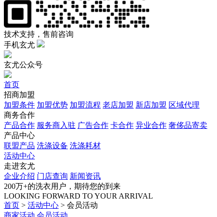
技术支持，售前咨询
手机玄尤
玄尤公众号
首页
招商加盟
加盟条件
加盟优势
加盟流程
老店加盟
新店加盟
区域代理
商务合作
产品合作
服务商入驻
广告合作
卡合作
异业合作
奢侈品寄卖
产品中心
联盟产品
洗涤设备
洗涤耗材
活动中心
走进玄尤
企业介绍
门店查询
新闻资讯
200万+的洗衣用户，期待您的到来
LOOKING FORWARD TO YOUR ARRIVAL
首页
>
活动中心
>
会员活动
商家活动
会员活动